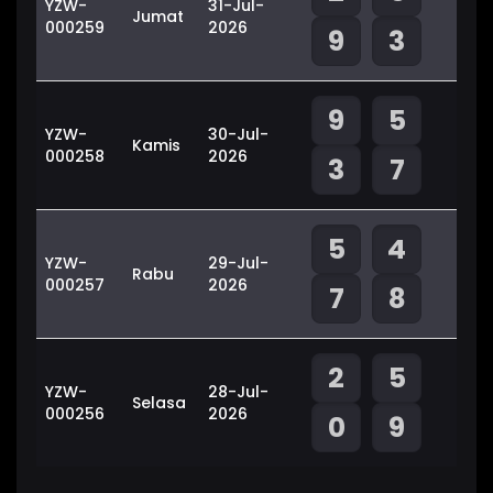
YZW-
31-Jul-
Jumat
000259
2026
9
3
9
5
YZW-
30-Jul-
Kamis
000258
2026
3
7
5
4
YZW-
29-Jul-
Rabu
000257
2026
7
8
2
5
YZW-
28-Jul-
Selasa
000256
2026
0
9