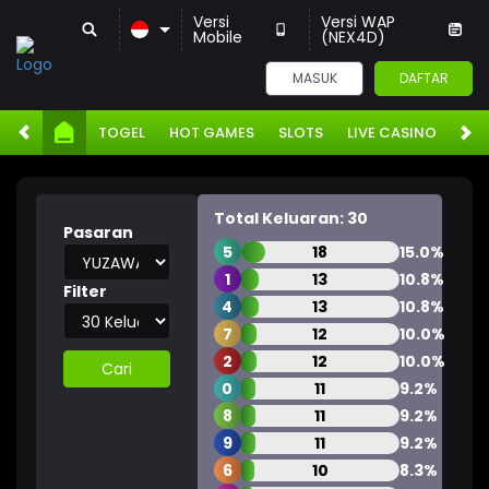
Versi
Versi WAP
Mobile
(NEX4D)
MASUK
DAFTAR
TOGEL
HOT GAMES
SLOTS
LIVE CASINO
RA
Total Keluaran: 30
Pasaran
5
18
15.0%
1
13
10.8%
Filter
4
13
10.8%
7
12
10.0%
2
12
10.0%
Cari
0
11
9.2%
8
11
9.2%
9
11
9.2%
6
10
8.3%